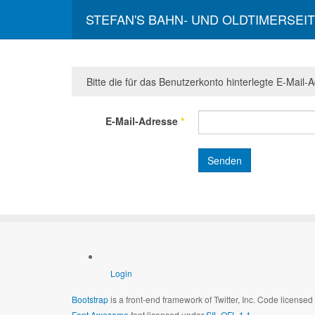
STEFAN'S BAHN- UND OLDTIMERSEI
Bitte die für das Benutzerkonto hinterlegte E-Mai
E-Mail-Adresse
*
Senden
Login
Bootstrap
is a front-end framework of Twitter, Inc. Code license
Font Awesome
font licensed under
SIL OFL 1.1
.